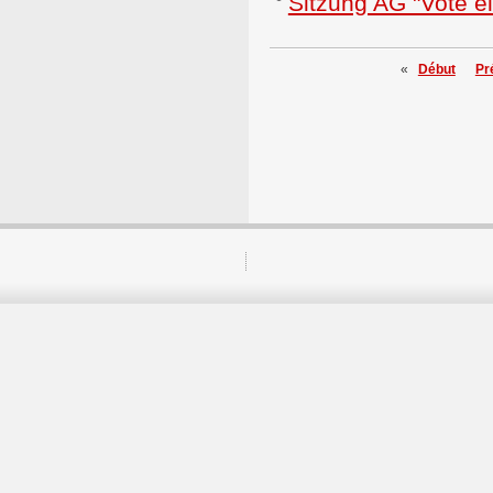
Sitzung AG "Vote é
«
Début
Pr