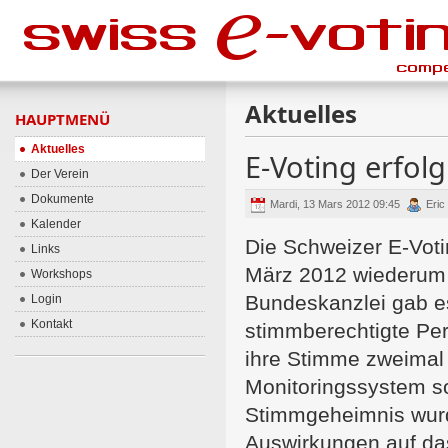
Aktuelles
HAUPTMENÜ
Aktuelles
E-Voting erfolg
Der Verein
Dokumente
Mardi, 13 Mars 2012 09:45
Eric
Kalender
Die Schweizer E-Vot
Links
März 2012 wiederum
Workshops
Bundeskanzlei gab es 
Login
Kontakt
stimmberechtigte Pe
ihre Stimme zweimal
Monitoringssystem so
Stimmgeheimnis wurde
Auswirkungen auf da