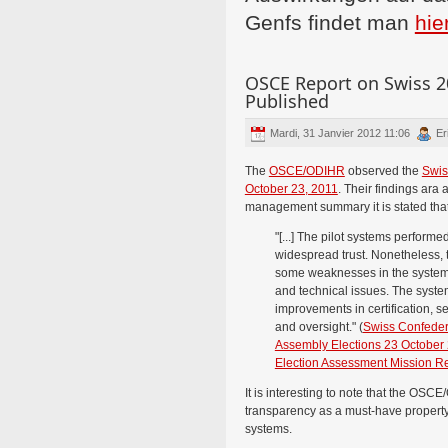
Genfs findet man
hie
OSCE Report on Swiss 2
Published
Mardi, 31 Janvier 2012 11:06
Er
The
OSCE/ODIHR
observed the
Swis
October 23, 2011
. Their findings ara 
management summary it is stated tha
"[...] The pilot systems perform
widespread trust. Nonetheless,
some weaknesses in the systems
and technical issues. The syste
improvements in certification, se
and oversight." (
Swiss Confeder
Assembly Elections 23 Octobe
Election Assessment Mission R
It is interesting to note that the OSC
transparency as a must-have property
systems.