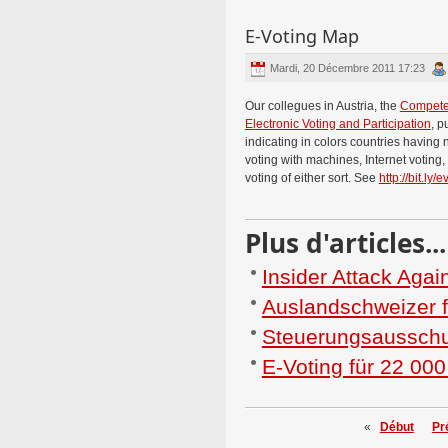
E-Voting Map
Mardi, 20 Décembre 2011 17:23
Our collegues in Austria, the
Compete
Electronic Voting and Participation
, p
indicating in colors countries having n
voting with machines, Internet votin
voting of either sort. See
http://bit.ly
Plus d'articles...
Insider Attack Aga
Auslandschweizer f
Steuerungsausschu
E-Voting für 22 00
«
Début
Pr