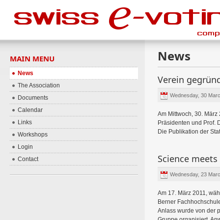
News
MAIN MENU
News
Verein gegrün
The Association
Wednesday, 30 Marc
Documents
Calendar
Am Mittwoch, 30. März 
Links
Präsidenten und Prof. D
Die Publikation der Stat
Workshops
Login
Science meets 
Contact
Wednesday, 23 Marc
Am 17. März 2011, währ
Berner Fachhochschule
Anlass wurde von der 
Gruppe organisiert. A