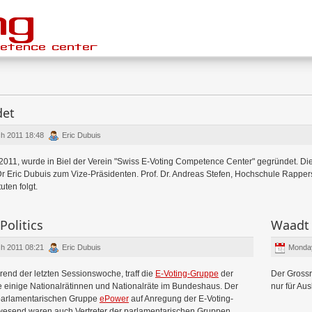
det
h 2011 18:48
Eric Dubuis
2011, wurde in Biel der Verein "Swiss E-Voting Competence Center" gegründet. Di
r Eric Dubuis zum Vize-Präsidenten. Prof. Dr. Andreas Stefen, Hochschule Rappersw
uten folgt.
Politics
Waadt
h 2011 08:21
Eric Dubuis
Monday
end der letzten Sessionswoche, traff die
E-Voting-Gruppe
der
Der Grossr
 einige Nationalrätinnen und Nationalräte im Bundeshaus. Der
nur für Au
parlamentarischen Gruppe
ePower
auf Anregung der E-Voting-
nwesend waren auch Vertreter der parlamentarischen Gruppen