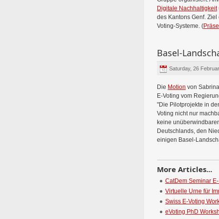
Digitale Nachhaltigkeit
des Kantons Genf. Ziel
Voting-Systeme. (
Präse
Basel-Landscha
Saturday, 26 Februa
Die
Motion
von Sabrina 
E-Voting vom Regierung
"Die Pilotprojekte in 
Voting nicht nur machba
keine unüberwindbaren 
Deutschlands, den Nied
einigen Basel-Landschaf
More Articles...
CatDem Seminar E
Virtuelle Urne für I
Swiss E-Voting Wor
eVoting PhD Works