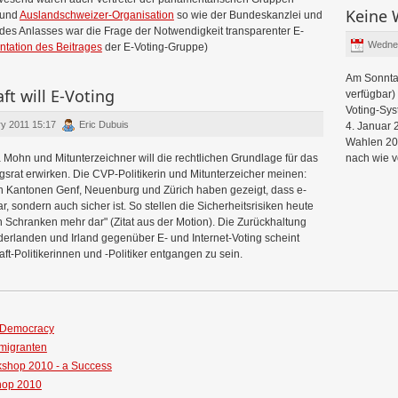
Keine 
und
Auslandschweizer-Organisation
so wie der Bundeskanzlei und
 des Anlasses war die Frage der Notwendigkeit transparenter E-
Wedne
ntation des Beitrages
der E-Voting-Gruppe)
Am Sonntag
ft will E-Voting
verfügbar
Voting-Sys
ry 2011 15:17
Eric Dubuis
4. Januar 
Wahlen 201
Mohn und Mitunterzeichner will die rechtlichen Grundlage für das
nach wie 
srat erwirken. Die CVP-Politikerin und Mitunterzeicher meinen:
den Kantonen Genf, Neuenburg und Zürich haben gezeigt, dass e-
r, sondern auch sicher ist. So stellen die Sicherheitsrisiken heute
Schranken mehr dar" (Zitat aus der Motion). Die Zurückhaltung
erlanden und Irland gegenüber E- und Internet-Voting scheint
t-Politikerinnen und -Politiker entgangen zu sein.
-Democracy
mmigranten
kshop 2010 - a Success
hop 2010