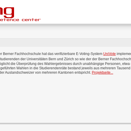
r Berner Fachhochschule hat das verifizierbare E-Voting-System
UniVote
implement
udierenden der Universitäten Bern und Zürich so wie der der Berner Fachhochsch
licht die Überprüfung des Wahlergebnisses durch unabhängige Personen, etwa d
hgeführten Wahlen in die Studierendenräte bestand jeweils aus mehreren Tausen
 der Auslandschweizer von mehreren Kantonen entspricht.
Projektseite...