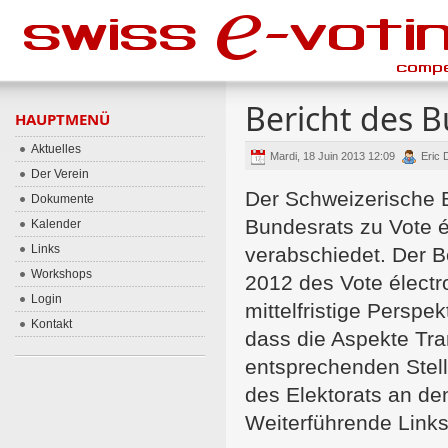
Bericht des B
HAUPTMENÜ
Aktuelles
Mardi, 18 Juin 2013 12:09
Eric 
Der Verein
Der Schweizerische B
Dokumente
Bundesrats zu Vote 
Kalender
Links
verabschiedet. Der B
Workshops
2012 des Vote électr
Login
mittelfristige Perspek
Kontakt
dass die Aspekte Tran
entsprechenden Stel
des Elektorats an den
Weiterführende Links