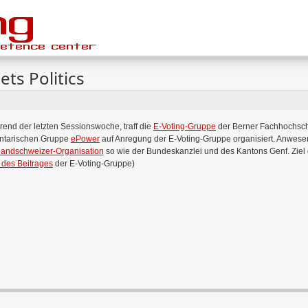
ts Politics
end der letzten Sessionswoche, traff die
E-Voting-Gruppe
der Berner Fachhochschu
ntarischen Gruppe
ePower
auf Anregung der E-Voting-Gruppe organisiert. Anwese
landschweizer-Organisation
so wie der Bundeskanzlei und des Kantons Genf. Ziel 
 des Beitrages
der E-Voting-Gruppe)